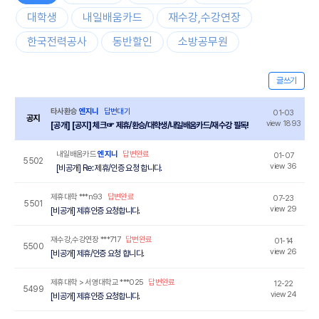
대학생
내일배움카드
재수강,수강연장
한국전력공사
동반할인
소방공무원
글쓰기
타사환승
엔지니
답변대기
01-03
공지
view 1893
[공개] [공지] 체크☞ 제휴/환승/대학생/내일배움카드/재수강 필독!
내일배움카드
엔지니
답변완료
01-07
5502
view 36
[비공개] Re: 제휴/인증 요청 합니다.
제휴대학
***n93
답변완료
07-23
5501
view 29
[비공개] 제휴인증 요청합니다.
재수강,수강연장
***717
답변완료
01-14
5500
view 26
[비공개] 제휴/인증 요청 합니다.
제휴대학
> 서영대학교
***025
답변완료
12-22
5499
view 24
[비공개] 제휴인증 요청합니다.