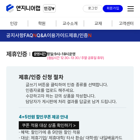
▾
인강
로그인
회원가입
인강
학원
교수소개
교재
고객센터
공지사항
FAQ
N
Q&A
이용가이드
제휴/인증
N
제휴인증
운영시간
평일: 9시~18시 운영
(점심시간 12:30~13:30 / 주말·공휴일 휴무)
제휴/인증 신청 절차
글쓰기 버튼을 클릭하여 인증 종류를 선택합니다.
인증자료를 업로드 해주세요.
수강하고자 하는 강의 상품을 작성합니다.
담당자가 게시판에 처리 결과를 답글로 남겨 드립니다.
4+5만원 할인쿠폰 제공 안내
쿠폰 적용 대상 상품 확인하기 >
혜택: 할인가에 총 9만원 할인 적용
대상: 제휴기업/ 제휴대학/ 타사 환승/ 대학생/ 내일배움카드