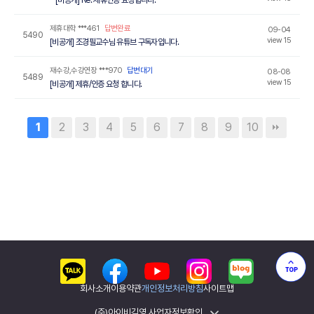
[비공개] Re: 제휴인증 요청합니다.
제휴대학
***461
답변완료
09-04
5490
view 15
[비공개] 조경필교수님 유튜브 구독자입니다.
재수강,수강연장
***970
답변대기
08-08
5489
view 15
[비공개] 제휴/인증 요청 합니다.
1
2
3
4
5
6
7
8
9
10
회사소개
이용약관
개인정보처리방침
사이트맵
(주)아이비김영 사업자정보확인