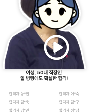
합격자 김*경
합격자 이*욱
합격자 이*호
합격자 이*현
합격자 정*성
합격자 황*빈
여성, 50대 직장인
합격자 주*현
합격자 오*서
일 병행에도 확실한 합격!
합격자 양*현
합격자 이*숙
합격자 김*욱
합격자 김*구
합격자 김*민
합격자 정*성
합격자 박*섭
합격자 정*묵