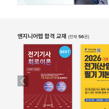
엔지니어랩 합격 교재
(전체
56
권)
BEST