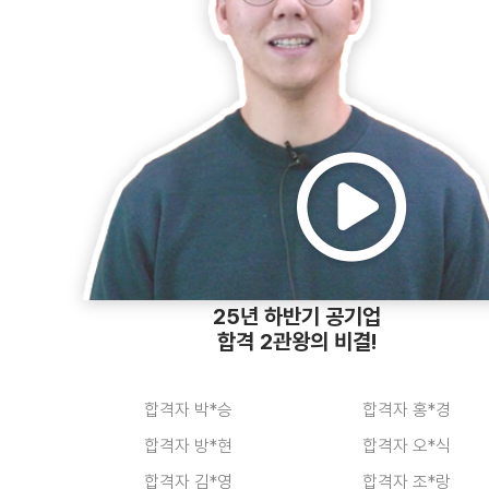
합격자 박*열
합격자 위*현
합격자 김*형
합격자 주*래
합격자 이*환
합격자 유*복
25년 하반기 공기업
합격자 윤*석
합격자 홍*호
합격 2관왕의 비결!
합격자 박*승
합격자 홍*경
합격자 방*현
합격자 오*식
합격자 김*영
합격자 조*랑
합격자 박*성
합격자 방*연