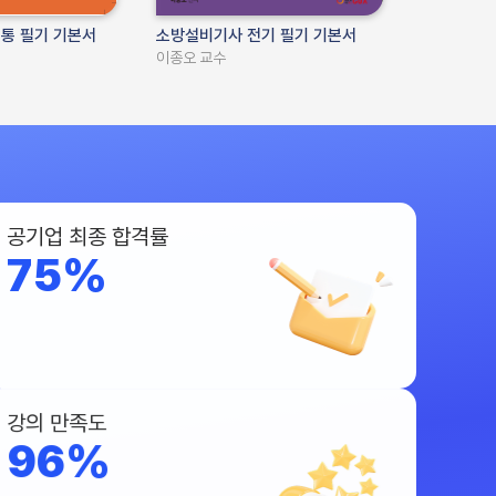
통 필기 기본서
소방설비기사 전기 필기 기본서
전기(
이종오 교수
엔랩연
공기업 최종 합격률
75%
강의 만족도
96%