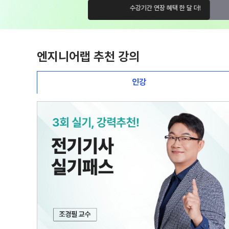
좌 무료
수강기간 연장 혜택 한 달 더!
엔지니어랩 추천 강의
인강