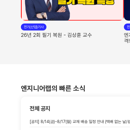
합격자 박*열
합격자 위*현
합격자 김*형
합격자 주*래
합격자 이*환
합격자 유*복
전기(산업)기사
전
26년 2회 필기 복원 - 김상훈 교수
엔
합격자 윤*석
합격자 홍*호
격!
합격자 박*승
합격자 홍*경
합격자 방*현
합격자 오*식
합격자 김*영
합격자 조*랑
합격자 박*성
합격자 방*연
합격자 서*철
합격자 이*창
엔지니어랩의 빠른 소식
합격자 권*훈
합격자 김*률
합격자 오*봉
합격자 남*용
전체 공지
[공지] 8/14(금)~8/17(월) 교재 배송 일정 안내 (택배 없는 날