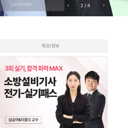
심승아X이종오
2
/
4
특강/정보