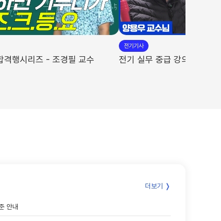
합격자 김*경
합격자 이*욱
합격자 이*호
합격자 이*현
합격자 정*성
합격자 황*빈
전기기사
합격행시리즈 - 조경필 교수
전기 실무 중급 강의 - 양용
합격자 주*현
합격자 오*서
합격자 양*현
합격자 이*숙
합격자 김*욱
합격자 김*구
합격자 김*민
합격자 정*성
합격자 박*섭
합격자 정*묵
합격자 김*현
합격자 김*묵
합격자 박*양
합격자 장*순
합격자 장*탁
합격자 강*우
더보기 ❭
준 안내