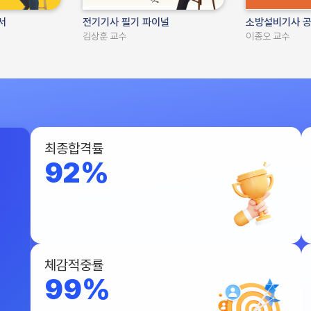
서
전기기사 필기 파이널
소방설비기사 공
김상훈 교수
이종오 교수
최종합격률
92%
체감적중률
99%