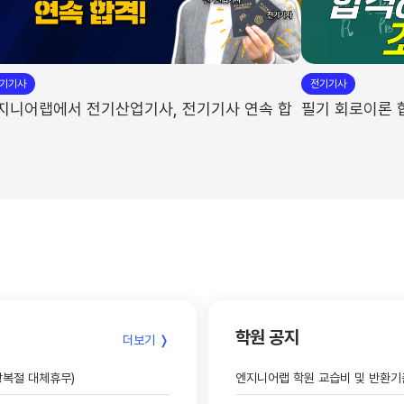
합격자 김*호
합격자 유*훈
합격자 이*길
합격자 양*철
합격자 김*경
합격자 이*동
기기사
전기기사
지니어랩에서 전기산업기사, 전기기사 연속 합
필기 회로이론 
합격자 서*완
합격자 김*현
합격자 박*천
합격자 박*진
합격자 이*수
합격자 안*기
합격자 최*열
합격자 이*희
합격자 김*화
합격자 조*준
합격자 정*진
합격자 조*현
합격자 김*현
합격자 김*민
합격자 백*준
합격자 최*석
학원 공지
더보기 ❭
/광복절 대체휴무)
엔지니어랩 학원 교습비 및 반환기